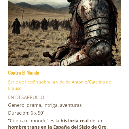
Contra El Mundo
Serie de ficción sobre la vida de Antonio/Catalina de
Erauso
EN DESARROLLO
Género: drama, intriga, aventuras
Duración: 6 x 50′
“Contra el mundo” es la
historia real
de un
hombre trans en la España del Siglo de Oro
.