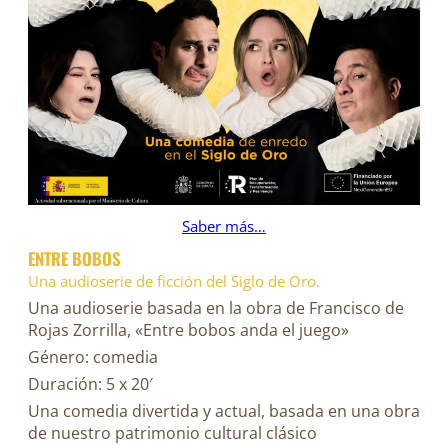
Saber más…
ENTRE BOBOS
Una audioserie de ficción del Siglo de Oro.
Una audioserie basada en la obra de Francisco de
Rojas Zorrilla, «Entre bobos anda el juego»
Género: comedia
Duración: 5 x 20′
Una comedia divertida y actual, basada en una obra
de nuestro patrimonio cultural clásico